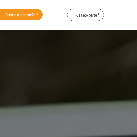
Faça sua simulação
Já faço parte