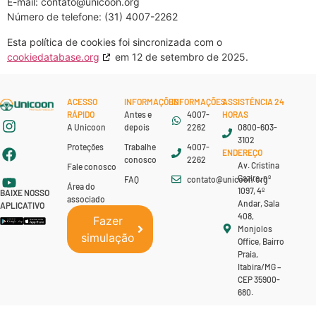
E-mail:
contato@
unicoon.org
Número de telefone: (31) 4007-2262
Esta política de cookies foi sincronizada com o
cookiedatabase.org
em 12 de setembro de 2025.
ACESSO
INFORMAÇÕES
INFORMAÇÕES
ASSISTÊNCIA 24
RÁPIDO
Antes e
4007-
HORAS
A Unicoon
depois
2262
0800-603-
3102
Proteções
Trabalhe
4007-
ENDEREÇO
conosco
2262
Av. Cristina
Fale conosco
Gazire, nº
FAQ
contato@unicoon.org
Área do
1097, 4º
BAIXE NOSSO
associado
Andar, Sala
APLICATIVO
408,
Fazer
Monjolos
simulação
Office, Bairro
Praia,
Itabira/MG –
CEP 35900-
680.