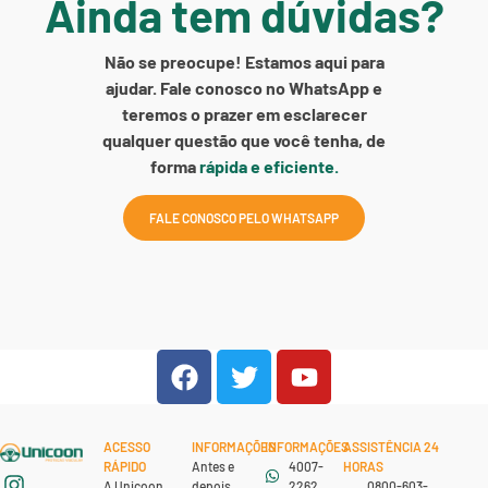
Ainda tem dúvidas?
Não se preocupe! Estamos aqui para
ajudar. Fale conosco no WhatsApp e
teremos o prazer em esclarecer
qualquer questão que você tenha, de
forma
rápida e eficiente.
FALE CONOSCO PELO WHATSAPP
ACESSO
INFORMAÇÕES
INFORMAÇÕES
ASSISTÊNCIA 24
RÁPIDO
Antes e
4007-
HORAS
A Unicoon
depois
2262
0800-603-