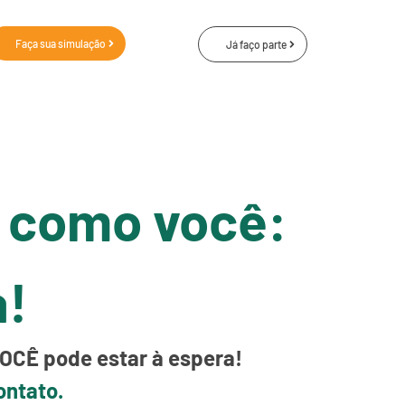
Faça sua simulação
Já faço parte
s como você:
a!
VOCÊ pode estar à espera!
ontato.