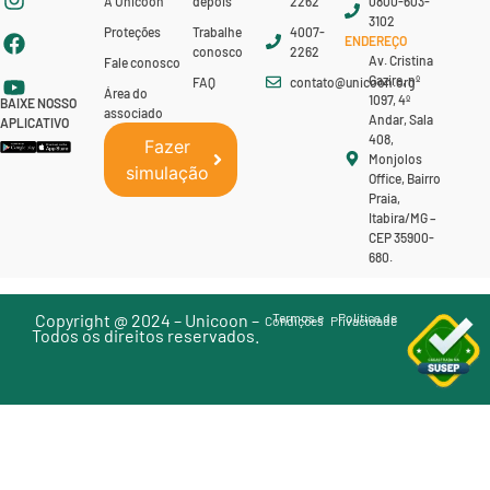
A Unicoon
depois
2262
0800-603-
3102
Proteções
Trabalhe
4007-
ENDEREÇO
conosco
2262
Av. Cristina
Fale conosco
Gazire, nº
FAQ
contato@unicoon.org
Área do
1097, 4º
BAIXE NOSSO
associado
Andar, Sala
APLICATIVO
408,
Fazer
Monjolos
simulação
Office, Bairro
Praia,
Itabira/MG –
CEP 35900-
680.
Copyright @ 2024 – Unicoon –
Termos e
Politica de
Condições
Privacidade
Todos os direitos reservados.